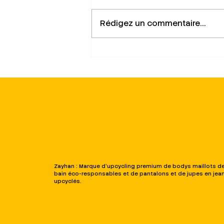
Rédigez un commentaire...
Pourquoi choisir des pièces
intemporelles change notre
manière de consommer
Zayhan : Marque d'upcycling premium de bodys maillots d
bain éco-responsables et de pantalons et de jupes en jea
upcyclés.