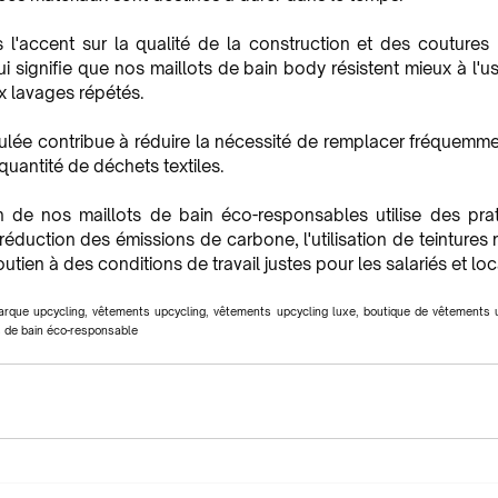
l'accent sur la qualité de la construction et des coutures 
ui signifie que nos maillots de bain body résistent mieux à l'us
ux lavages répétés.
ulée contribue à réduire la nécessité de remplacer fréquemmen
 quantité de déchets textiles.
n de nos maillots de bain éco-responsables utilise des prat
 réduction des émissions de carbone, l'utilisation de teintures
utien à des conditions de travail justes pour les salariés et lo
arque upcycling, vêtements upcycling, vêtements upcycling luxe, boutique de vêtements up
ts de bain éco-responsable