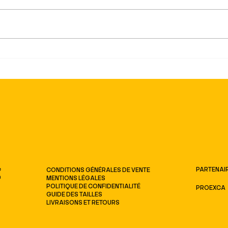
8 mars : journée internationale
Coco
des droits des femmes – un
Devie
combat qui continue
d’Ém
PARTENAI
e
CONDITIONS GÉNÉRALES DE VENTE
n
MENTIONS LÉGALES
POLITIQUE DE CONFIDENTIALITÉ
PROEXCA
GUIDE DES TAILLES
LIVRAISONS ET RETOURS