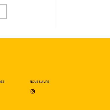
 Chanel : Quand la Mode
nt un Outil
ancipation
NOUS SUIVRE
RES