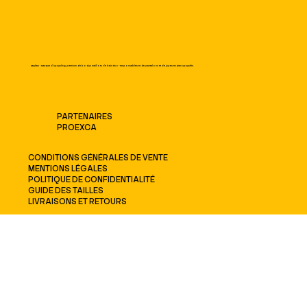
Zayhan : Marque d'upcycling premium de bodys maillots de bain éco-responsables et de pantalons et de jupes en jean upcyclés.
PARTENAIRES
PROEXCA
CONDITIONS GÉNÉRALES DE VENTE
MENTIONS LÉGALES
POLITIQUE DE CONFIDENTIALITÉ
GUIDE DES TAILLES
LIVRAISONS ET RETOURS